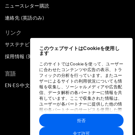
ニュースレター購読
連絡先 (英語のみ)
リンク
サステナビリティへの取り組み
このウェブサイトはCookieを使用し
ます
採用情報 (英語のみ)
このサイトではCookieを使って、ユーザー
に合わせたコンテンツや広告の表示、トラ
言語
フィックの分析を行っています。またユー
ザーによるサイトの利用状況についても情
EN
ES
中文
日本語
▪
▪
▪
報を収集し、ソーシャルメディアや広告配
信、データ解析の各パートナーに情報を共
有しています。ここで収集された情報は、
ユーザーが各パートナーに提供した他の情
報や各パートナーのサービスを使用した際
に収集された情報と組み合わされ、各パー
拒否
トナーによって使用されることがありま
プライバシーポリシーと利用規約
す。
全て許可