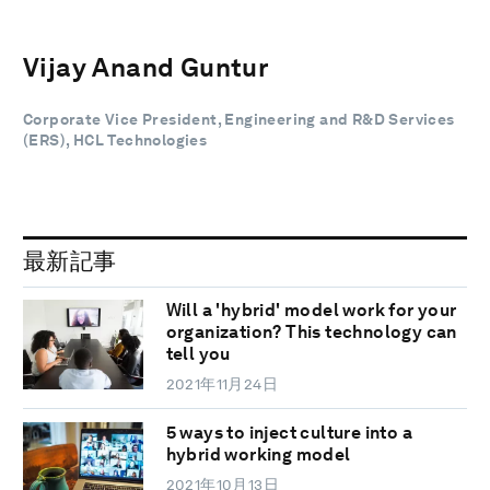
Vijay Anand Guntur
Corporate Vice President, Engineering and R&D Services
(ERS), HCL Technologies
最新記事
Will a 'hybrid' model work for your
organization? This technology can
tell you
2021年11月24日
5 ways to inject culture into a
hybrid working model
2021年10月13日