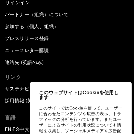
サインイン
パートナー（組織）について
参加する（個人、組織）
プレスリリース登録
ニュースレター購読
連絡先 (英語のみ)
リンク
サステナビリティへの取り組み
このウェブサイトはCookieを使用し
ます
採用情報 (英語のみ)
このサイトではCookieを使って、ユーザー
に合わせたコンテンツや広告の表示、トラ
言語
フィックの分析を行っています。またユー
ザーによるサイトの利用状況についても情
EN
ES
中文
日本語
▪
▪
▪
報を収集し、ソーシャルメディアや広告配