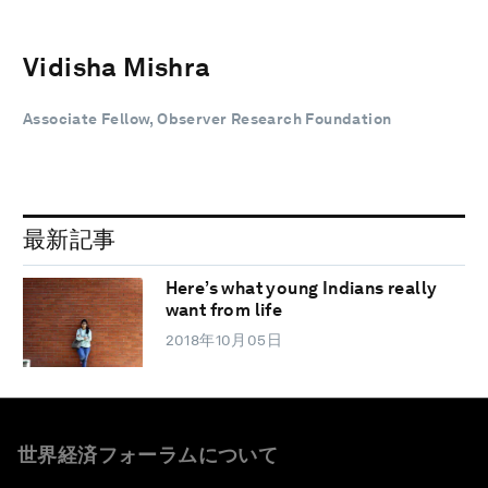
Vidisha Mishra
Associate Fellow, Observer Research Foundation
最新記事
Here’s what young Indians really
want from life
2018年10月05日
世界経済フォーラムについて