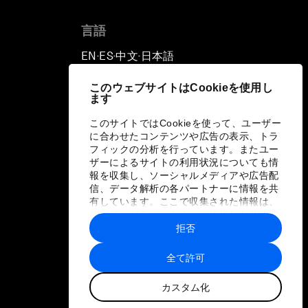
言語
EN
ES
中文
日本語
▪
▪
▪
このウェブサイトはCookieを使用し
ます
このサイトではCookieを使って、ユーザー
に合わせたコンテンツや広告の表示、トラ
フィックの分析を行っています。またユー
ザーによるサイトの利用状況についても情
報を収集し、ソーシャルメディアや広告配
信、データ解析の各パートナーに情報を共
有しています。ここで収集された情報は、
ユーザーが各パートナーに提供した他の情
報や各パートナーのサービスを使用した際
拒否
に収集された情報と組み合わされ、各パー
トナーによって使用されることがありま
全て許可
す。
カスタム化