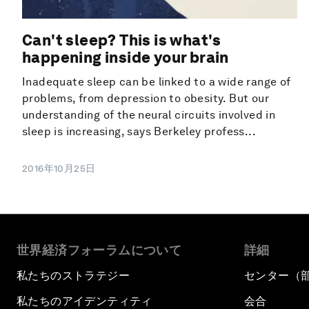
Can't sleep? This is what's
happening inside your brain
Inadequate sleep can be linked to a wide range of
problems, from depression to obesity. But our
understanding of the neural circuits involved in
sleep is increasing, says Berkeley profess...
2016年10月25日
世界経済フォーラムについて
詳細
私たちのストラテジー
センター（
私たちのアイデンティティ
会合