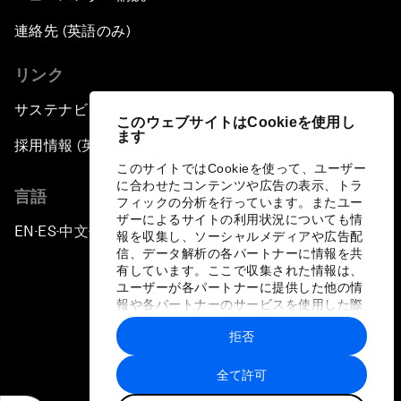
連絡先 (英語のみ)
リンク
サステナビリティへの取り組み
このウェブサイトはCookieを使用し
ます
採用情報 (英語のみ)
このサイトではCookieを使って、ユーザー
に合わせたコンテンツや広告の表示、トラ
言語
フィックの分析を行っています。またユー
ザーによるサイトの利用状況についても情
EN
ES
中文
日本語
▪
▪
▪
報を収集し、ソーシャルメディアや広告配
信、データ解析の各パートナーに情報を共
有しています。ここで収集された情報は、
ユーザーが各パートナーに提供した他の情
報や各パートナーのサービスを使用した際
に収集された情報と組み合わされ、各パー
拒否
トナーによって使用されることがありま
プライバシーポリシーと利用規約
す。
全て許可
サイトマップ