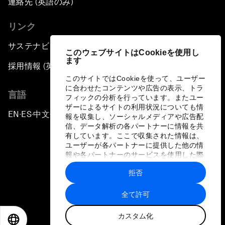
連絡先 (英語のみ)
リンク
サステナビリティへの取り組み
このウェブサイトはCookieを使用し
ます
採用情報 (英語のみ)
このサイトではCookieを使って、ユーザー
に合わせたコンテンツや広告の表示、トラ
言語
フィックの分析を行っています。またユー
ザーによるサイトの利用状況についても情
EN
ES
中文
日本語
▪
▪
▪
報を収集し、ソーシャルメディアや広告配
信、データ解析の各パートナーに情報を共
有しています。ここで収集された情報は、
ユーザーが各パートナーに提供した他の情
報や各パートナーのサービスを使用した際
に収集された情報と組み合わされ、各パー
拒否
トナーによって使用されることがありま
プライバシーポリシーと利用規約
す。
全て許可
サイトマップ
カスタム化
©
2026
世界経済フォーラム
EN
ES
中文
日本語