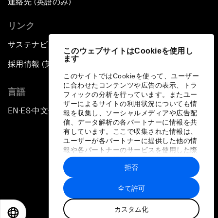
連絡先 (英語のみ)
リンク
サステナビリティへの取り組み
このウェブサイトはCookieを使用し
ます
採用情報 (英語のみ)
このサイトではCookieを使って、ユーザー
に合わせたコンテンツや広告の表示、トラ
言語
フィックの分析を行っています。またユー
ザーによるサイトの利用状況についても情
EN
ES
中文
日本語
▪
▪
▪
報を収集し、ソーシャルメディアや広告配
信、データ解析の各パートナーに情報を共
有しています。ここで収集された情報は、
ユーザーが各パートナーに提供した他の情
報や各パートナーのサービスを使用した際
に収集された情報と組み合わされ、各パー
拒否
トナーによって使用されることがありま
プライバシーポリシーと利用規約
す。
全て許可
サイトマップ
カスタム化
©
2026
世界経済フォーラム
EN
ES
中文
日本語