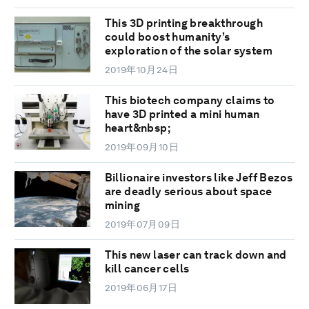
This 3D printing breakthrough
could boost humanity’s
exploration of the solar system
2019年10月24日
This biotech company claims to
have 3D printed a mini human
heart&nbsp;
2019年09月10日
Billionaire investors like Jeff Bezos
are deadly serious about space
mining
2019年07月09日
This new laser can track down and
kill cancer cells
2019年06月17日