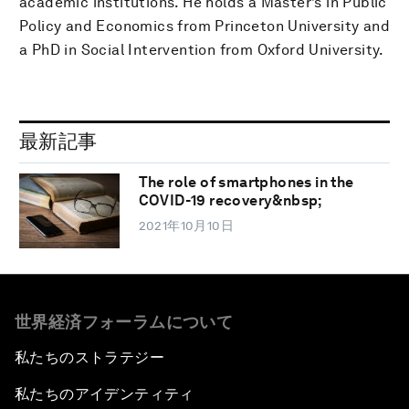
academic institutions. He holds a Master’s in Public
Policy and Economics from Princeton University and
a PhD in Social Intervention from Oxford University.
最新記事
The role of smartphones in the
COVID-19 recovery&nbsp;
2021年10月10日
世界経済フォーラムについて
私たちのストラテジー
私たちのアイデンティティ