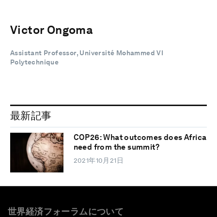
Victor Ongoma
Assistant Professor, Université Mohammed VI
Polytechnique
最新記事
COP26: What outcomes does Africa
need from the summit?
2021年10月21日
世界経済フォーラムについて