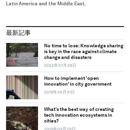
Latin America and the Middle East.
最新記事
No time to lose: Knowledge sharing
is key in the race against climate
change and disasters
2022年07月29日
How to implement 'open
innovation' in city government
2016年05月31日
What’s the best way of creating
tech innovation ecosystems in
cities?
2015年03月23日