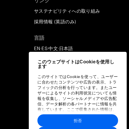
リンク
サステナビリティへの取り組み
採用情報 (英語のみ)
て
言語
EN
ES
中文
日本語
▪
▪
▪
このウェブサイトはCookieを使用し
ます
このサイトではCookieを使って、ユーザー
に合わせたコンテンツや広告の表示、トラ
フィックの分析を行っています。またユー
ザーによるサイトの利用状況についても情
報を収集し、ソーシャルメディアや広告配
信、データ解析の各パートナーに情報を共
有しています。ここで収集された情報は、
ユーザーが各パートナーに提供した他の情
報や各パートナーのサービスを使用した際
拒否
に収集された情報と組み合わされ、各パー