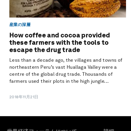
産業の深層
How coffee and cocoa provided
these farmers with the tools to
escape the drug trade
Less than a decade ago, the villages and towns of
northeastern Peru’s vast Huallaga Valley were a
centre of the global drug trade. Thousands of
farmers used their plots in the high jungle...
2018年11月21日