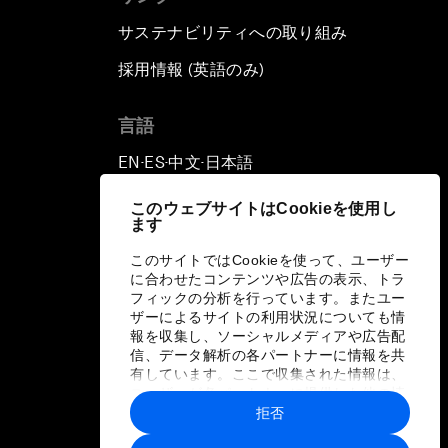
サステナビリティへの取り組み
採用情報 (英語のみ)
て
言語
EN
ES
中文
日本語
▪
▪
▪
このウェブサイトはCookieを使用し
ます
このサイトではCookieを使って、ユーザー
に合わせたコンテンツや広告の表示、トラ
フィックの分析を行っています。またユー
ザーによるサイトの利用状況についても情
報を収集し、ソーシャルメディアや広告配
信、データ解析の各パートナーに情報を共
有しています。ここで収集された情報は、
ユーザーが各パートナーに提供した他の情
報や各パートナーのサービスを使用した際
拒否
に収集された情報と組み合わされ、各パー