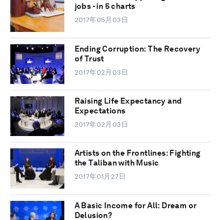
jobs - in 5 charts
2017年05月03日
Ending Corruption: The Recovery
of Trust
2017年02月03日
Raising Life Expectancy and
Expectations
2017年02月03日
Artists on the Frontlines: Fighting
the Taliban with Music
2017年01月27日
A Basic Income for All: Dream or
Delusion?