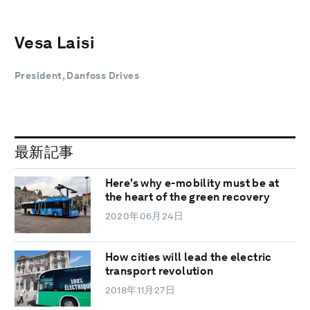
Vesa Laisi
President, Danfoss Drives
最新記事
Here's why e-mobility must be at
the heart of the green recovery
2020年06月24日
How cities will lead the electric
transport revolution
2018年11月27日