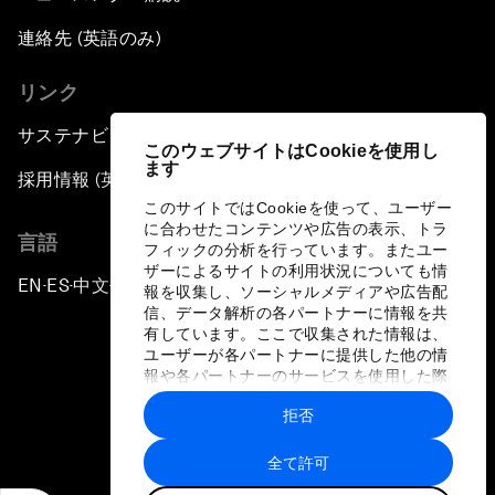
連絡先 (英語のみ)
リンク
サステナビリティへの取り組み
このウェブサイトはCookieを使用し
ます
採用情報 (英語のみ)
このサイトではCookieを使って、ユーザー
に合わせたコンテンツや広告の表示、トラ
言語
フィックの分析を行っています。またユー
ザーによるサイトの利用状況についても情
EN
ES
中文
日本語
▪
▪
▪
報を収集し、ソーシャルメディアや広告配
信、データ解析の各パートナーに情報を共
有しています。ここで収集された情報は、
ユーザーが各パートナーに提供した他の情
報や各パートナーのサービスを使用した際
に収集された情報と組み合わされ、各パー
拒否
トナーによって使用されることがありま
プライバシーポリシーと利用規約
す。
全て許可
サイトマップ