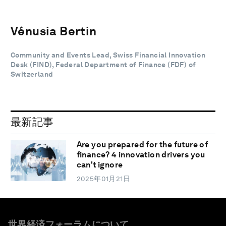
Vénusia Bertin
Community and Events Lead, Swiss Financial Innovation
Desk (FIND), Federal Department of Finance (FDF) of
Switzerland
最新記事
Are you prepared for the future of
finance? 4 innovation drivers you
can't ignore
2025年01月21日
世界経済フォーラムについて