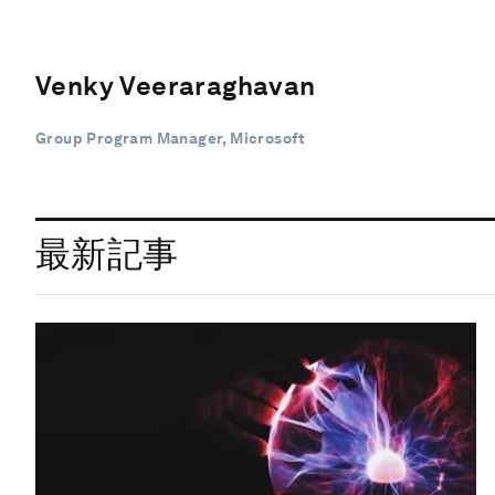
Venky Veeraraghavan
Group Program Manager, Microsoft
最新記事