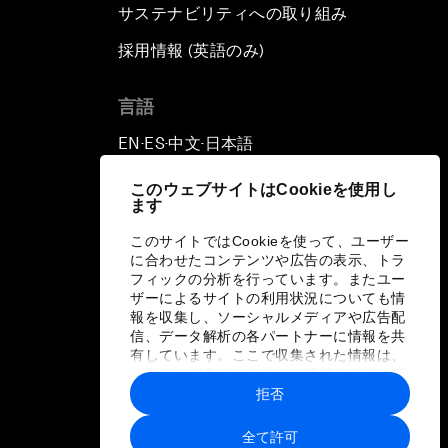
サステナビリティへの取り組み
採用情報 (英語のみ)
て
言語
EN
ES
中文
日本語
▪
▪
▪
このウェブサイトはCookieを使用し
ます
このサイトではCookieを使って、ユーザー
に合わせたコンテンツや広告の表示、トラ
フィックの分析を行っています。またユー
ザーによるサイトの利用状況についても情
報を収集し、ソーシャルメディアや広告配
信、データ解析の各パートナーに情報を共
有しています。ここで収集された情報は、
ユーザーが各パートナーに提供した他の情
報や各パートナーのサービスを使用した際
拒否
に収集された情報と組み合わされ、各パー
トナーによって使用されることがありま
全て許可