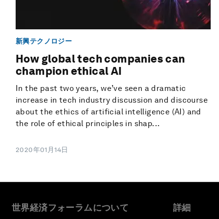
新興テクノロジー
How global tech companies can
champion ethical AI
In the past two years, we’ve seen a dramatic
increase in tech industry discussion and discourse
about the ethics of artificial intelligence (AI) and
the role of ethical principles in shap...
2020年01月14日
世界経済フォーラムについて
詳細