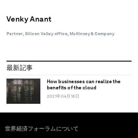
Venky Anant
Partner, Silicon Valley office, McKinsey & Company
最新記事
How businesses can realize the
benefits of the cloud
2021年04月16日
世界経済フォーラムについて