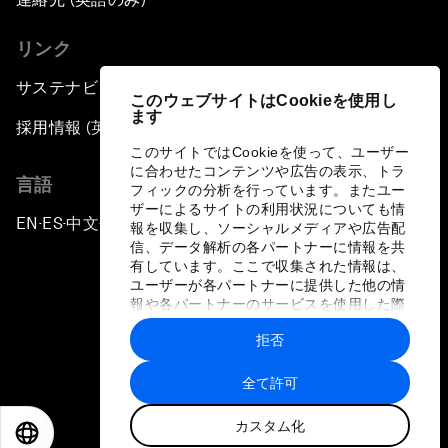
リンク
サステナビリティへの取り組み
このウェブサイトはCookieを使用し
ます
採用情報 (英語のみ)
このサイトではCookieを使って、ユーザー
に合わせたコンテンツや広告の表示、トラ
言語
フィックの分析を行っています。またユー
ザーによるサイトの利用状況についても情
EN
ES
中文
日本語
▪
▪
▪
報を収集し、ソーシャルメディアや広告配
信、データ解析の各パートナーに情報を共
有しています。ここで収集された情報は、
ユーザーが各パートナーに提供した他の情
報や各パートナーのサービスを使用した際
に収集された情報と組み合わされ、各パー
拒否
トナーによって使用されることがありま
プライバシーポリシーと利用規約
す。
全て許可
サイトマップ
カスタム化
©
2026
世界経済フォーラム
EN
ES
中文
日本語