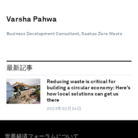
Varsha Pahwa
Business Development Consultant, Saahas Zero Waste
最新記事
Reducing waste is critical for
building a circular economy: Here's
how local solutions can get us
there
2023年02月24日
世界経済フォーラムについて