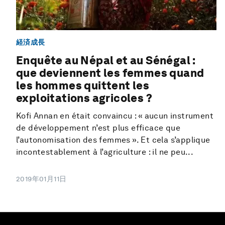
経済成長
Enquête au Népal et au Sénégal :
que deviennent les femmes quand
les hommes quittent les
exploitations agricoles ?
Kofi Annan en était convaincu : « aucun instrument
de développement n’est plus efficace que
l’autonomisation des femmes ». Et cela s’applique
incontestablement à l’agriculture : il ne peu...
2019年01月11日