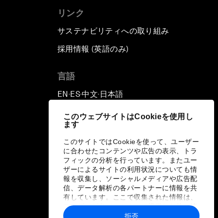
リンク
サステナビリティへの取り組み
採用情報 (英語のみ)
て
言語
EN
ES
中文
日本語
▪
▪
▪
このウェブサイトはCookieを使用し
ます
このサイトではCookieを使って、ユーザー
に合わせたコンテンツや広告の表示、トラ
フィックの分析を行っています。またユー
ザーによるサイトの利用状況についても情
報を収集し、ソーシャルメディアや広告配
信、データ解析の各パートナーに情報を共
有しています。ここで収集された情報は、
ユーザーが各パートナーに提供した他の情
報や各パートナーのサービスを使用した際
拒否