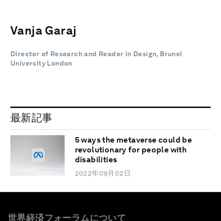
Vanja Garaj
Director of Research and Reader in Design, Brunel
University London
最新記事
5 ways the metaverse could be
revolutionary for people with
disabilities
2022年09月02日
世界経済フォーラムについて