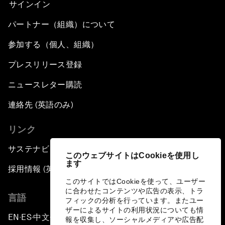
サインイン
パートナー（組織）について
参加する（個人、組織）
プレスリリース登録
ニュースレター購読
連絡先 (英語のみ)
リンク
サステナビリティへの取り組み
このウェブサイトはCookieを使用し
ます
採用情報 (英語のみ)
このサイトではCookieを使って、ユーザー
に合わせたコンテンツや広告の表示、トラ
言語
フィックの分析を行っています。またユー
ザーによるサイトの利用状況についても情
EN
ES
中文
日本語
▪
▪
▪
報を収集し、ソーシャルメディアや広告配