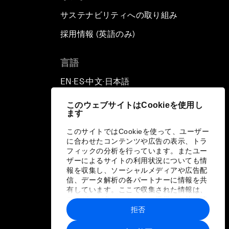
サステナビリティへの取り組み
採用情報 (英語のみ)
て
言語
EN
ES
中文
日本語
▪
▪
▪
このウェブサイトはCookieを使用し
ます
このサイトではCookieを使って、ユーザー
に合わせたコンテンツや広告の表示、トラ
フィックの分析を行っています。またユー
ザーによるサイトの利用状況についても情
報を収集し、ソーシャルメディアや広告配
信、データ解析の各パートナーに情報を共
有しています。ここで収集された情報は、
ユーザーが各パートナーに提供した他の情
報や各パートナーのサービスを使用した際
拒否
に収集された情報と組み合わされ、各パー
トナーによって使用されることがありま