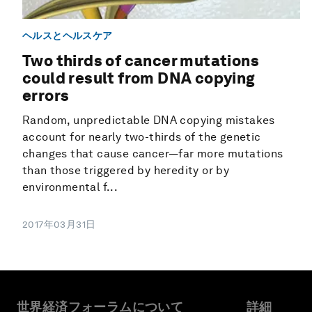
ヘルスとヘルスケア
Two thirds of cancer mutations
could result from DNA copying
errors
Random, unpredictable DNA copying mistakes
account for nearly two-thirds of the genetic
changes that cause cancer—far more mutations
than those triggered by heredity or by
environmental f...
2017年03月31日
世界経済フォーラムについて
詳細