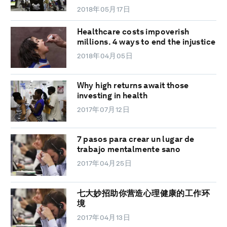
2018年05月17日
Healthcare costs impoverish
millions. 4 ways to end the injustice
2018年04月05日
Why high returns await those
investing in health
2017年07月12日
7 pasos para crear un lugar de
trabajo mentalmente sano
2017年04月25日
七大妙招助你营造心理健康的工作环
境
2017年04月13日