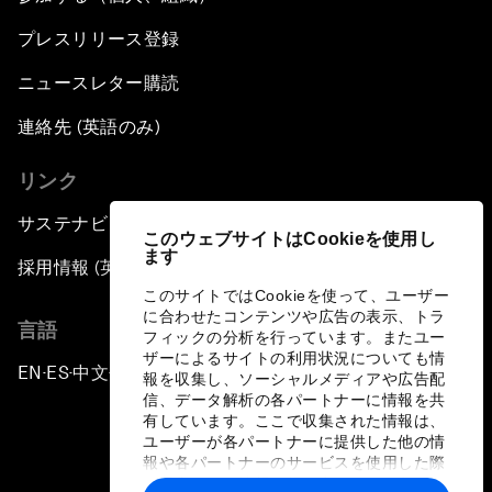
プレスリリース登録
ニュースレター購読
連絡先 (英語のみ)
リンク
サステナビリティへの取り組み
このウェブサイトはCookieを使用し
ます
採用情報 (英語のみ)
このサイトではCookieを使って、ユーザー
に合わせたコンテンツや広告の表示、トラ
言語
フィックの分析を行っています。またユー
ザーによるサイトの利用状況についても情
EN
ES
中文
日本語
▪
▪
▪
報を収集し、ソーシャルメディアや広告配
信、データ解析の各パートナーに情報を共
有しています。ここで収集された情報は、
ユーザーが各パートナーに提供した他の情
報や各パートナーのサービスを使用した際
に収集された情報と組み合わされ、各パー