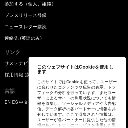
参加する（個人、組織）
プレスリリース登録
ニュースレター購読
連絡先 (英語のみ)
リンク
サステナビリティへの取り組み
このウェブサイトはCookieを使用し
ます
採用情報 (英語のみ)
このサイトではCookieを使って、ユーザー
に合わせたコンテンツや広告の表示、トラ
言語
フィックの分析を行っています。またユー
ザーによるサイトの利用状況についても情
EN
ES
中文
日本語
▪
▪
▪
報を収集し、ソーシャルメディアや広告配
信、データ解析の各パートナーに情報を共
有しています。ここで収集された情報は、
ユーザーが各パートナーに提供した他の情
報や各パートナーのサービスを使用した際