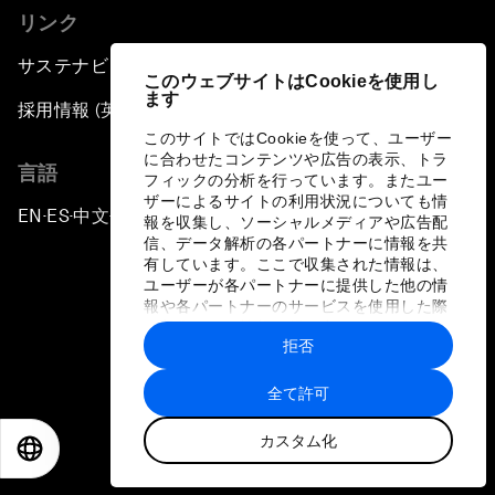
リンク
サステナビリティへの取り組み
このウェブサイトはCookieを使用し
ます
採用情報 (英語のみ)
このサイトではCookieを使って、ユーザー
に合わせたコンテンツや広告の表示、トラ
言語
フィックの分析を行っています。またユー
ザーによるサイトの利用状況についても情
EN
ES
中文
日本語
▪
▪
▪
報を収集し、ソーシャルメディアや広告配
信、データ解析の各パートナーに情報を共
有しています。ここで収集された情報は、
ユーザーが各パートナーに提供した他の情
報や各パートナーのサービスを使用した際
に収集された情報と組み合わされ、各パー
拒否
トナーによって使用されることがありま
プライバシーポリシーと利用規約
す。
全て許可
サイトマップ
カスタム化
©
2026
世界経済フォーラム
EN
ES
中文
日本語