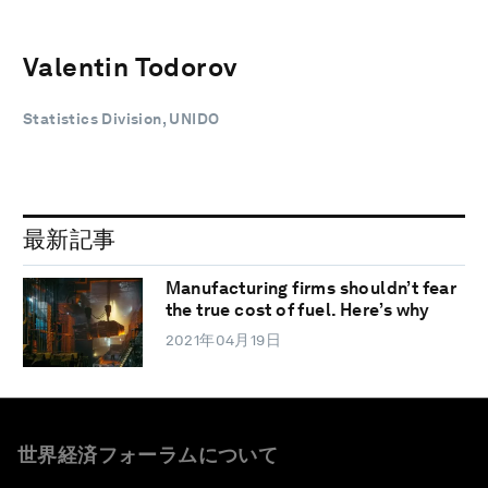
Valentin Todorov
Statistics Division, UNIDO
最新記事
Manufacturing firms shouldn’t fear
the true cost of fuel. Here’s why
2021年04月19日
世界経済フォーラムについて