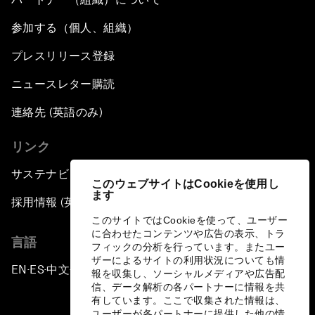
参加する（個人、組織）
プレスリリース登録
ニュースレター購読
連絡先 (英語のみ)
リンク
サステナビリティへの取り組み
このウェブサイトはCookieを使用し
ます
採用情報 (英語のみ)
このサイトではCookieを使って、ユーザー
に合わせたコンテンツや広告の表示、トラ
言語
フィックの分析を行っています。またユー
ザーによるサイトの利用状況についても情
EN
ES
中文
日本語
▪
▪
▪
報を収集し、ソーシャルメディアや広告配
信、データ解析の各パートナーに情報を共
有しています。ここで収集された情報は、
ユーザーが各パートナーに提供した他の情