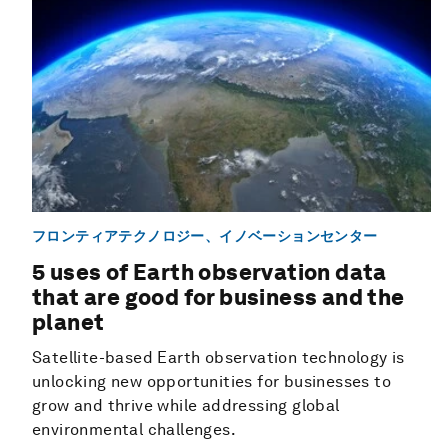
フロンティアテクノロジー、イノベーションセンター
5 uses of Earth observation data
that are good for business and the
planet
Satellite-based Earth observation technology is
unlocking new opportunities for businesses to
grow and thrive while addressing global
environmental challenges.