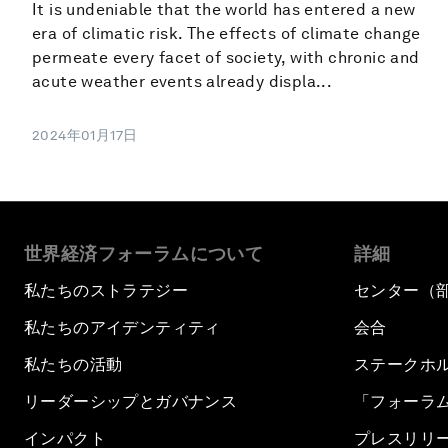
It is undeniable that the world has entered a new
era of climatic risk. The effects of climate change
permeate every facet of society, with chronic and
acute weather events already displa...
2024年01月17日
世界経済フォーラムについて
詳細
私たちのストラテジー
センター（
私たちのアイデンティティ
会合
私たちの活動
ステークホ
リーダーシップとガバナンス
「フォーラ
インパクト
プレスリリ