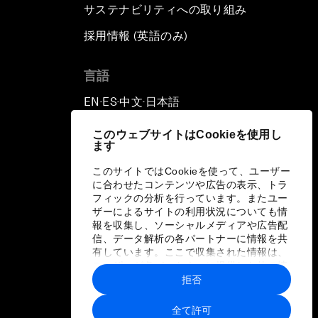
サステナビリティへの取り組み
採用情報 (英語のみ)
て
言語
EN
ES
中文
日本語
▪
▪
▪
このウェブサイトはCookieを使用し
ます
このサイトではCookieを使って、ユーザー
に合わせたコンテンツや広告の表示、トラ
フィックの分析を行っています。またユー
ザーによるサイトの利用状況についても情
報を収集し、ソーシャルメディアや広告配
信、データ解析の各パートナーに情報を共
有しています。ここで収集された情報は、
ユーザーが各パートナーに提供した他の情
報や各パートナーのサービスを使用した際
拒否
に収集された情報と組み合わされ、各パー
トナーによって使用されることがありま
全て許可