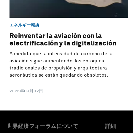
エネルギー転換
Reinventar la aviación con la
electrificación y la digitalización
A medida que la intensidad de carbono de la
aviación sigue aumentando, los enfoques
tradicionales de propulsión y arquitectura
aeronáutica se están quedando obsoletos.
2025年09月02日
世界経済フォーラムについて
詳細