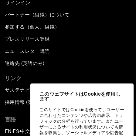
サインイン
パートナー（組織）について
参加する（個人、組織）
プレスリリース登録
ニュースレター購読
連絡先 (英語のみ)
リンク
サステナビリティへの取り組み
このウェブサイトはCookieを使用し
ます
採用情報 (英語のみ)
このサイトではCookieを使って、ユーザー
に合わせたコンテンツや広告の表示、トラ
言語
フィックの分析を行っています。またユー
ザーによるサイトの利用状況についても情
EN
ES
中文
日本語
▪
▪
▪
報を収集し、ソーシャルメディアや広告配