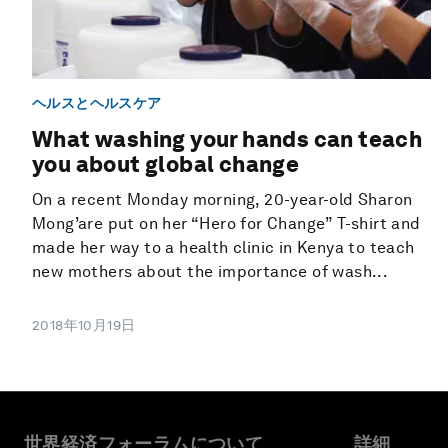
ヘルスとヘルスケア
What washing your hands can teach
you about global change
On a recent Monday morning, 20-year-old Sharon
Mong’are put on her “Hero for Change” T-shirt and
made her way to a health clinic in Kenya to teach
new mothers about the importance of wash...
2018年10月19日
世界経済フォーラムについて
詳細