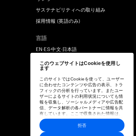
サステナビリティへの取り組み
採用情報 (英語のみ)
て
言語
EN
ES
中文
日本語
▪
▪
▪
このウェブサイトはCookieを使用し
ます
このサイトではCookieを使って、ユーザー
に合わせたコンテンツや広告の表示、トラ
フィックの分析を行っています。またユー
ザーによるサイトの利用状況についても情
報を収集し、ソーシャルメディアや広告配
信、データ解析の各パートナーに情報を共
有しています。ここで収集された情報は、
ユーザーが各パートナーに提供した他の情
報や各パートナーのサービスを使用した際
拒否
に収集された情報と組み合わされ、各パー