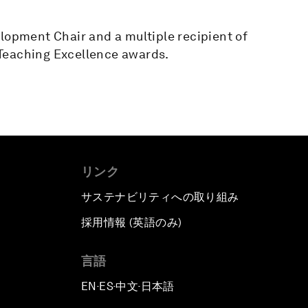
lopment Chair and a multiple recipient of
Teaching Excellence awards.
リンク
サステナビリティへの取り組み
採用情報 (英語のみ)
て
言語
EN
ES
中文
日本語
▪
▪
▪