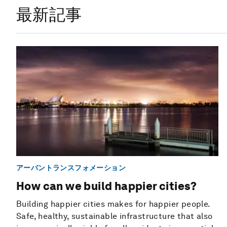
最新記事
アーバントランスフォメーション
How can we build happier cities?
Building happier cities makes for happier people.
Safe, healthy, sustainable infrastructure that also