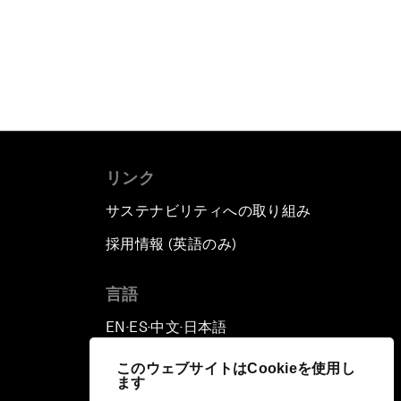
リンク
サステナビリティへの取り組み
採用情報 (英語のみ)
て
言語
EN
ES
中文
日本語
▪
▪
▪
このウェブサイトはCookieを使用し
ます