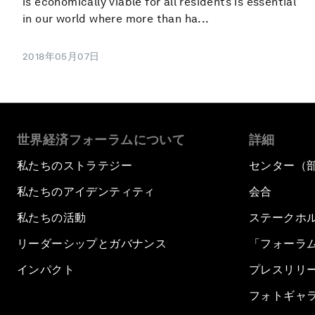
is economically viable for all residents is essential
in our world where more than ha...
2018年05月07日
世界経済フォーラムについて
詳細
私たちのストラテジー
センター（
私たちのアイデンティティ
会合
私たちの活動
ステークホ
リーダーシップとガバナンス
「フォーラ
インパクト
プレスリリ
フォトギャ