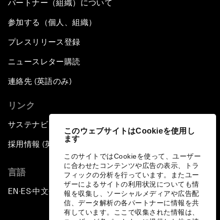
パートナー（組織）について
参加する（個人、組織）
プレスリリース登録
ニュースレター購読
連絡先 (英語のみ)
リンク
サステナビリティへの取り組み
このウェブサイトはCookieを使用し
ます
採用情報 (英語のみ)
このサイトではCookieを使って、ユーザー
に合わせたコンテンツや広告の表示、トラ
言語
フィックの分析を行っています。またユー
ザーによるサイトの利用状況についても情
EN
ES
中文
日本語
▪
▪
▪
報を収集し、ソーシャルメディアや広告配
信、データ解析の各パートナーに情報を共
有しています。ここで収集された情報は、