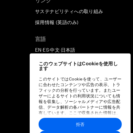
リンク
サステナビリティへの取り組み
採用情報 (英語のみ)
て
言語
EN
ES
中文
日本語
▪
▪
▪
このウェブサイトはCookieを使用し
ます
このサイトではCookieを使って、ユーザー
に合わせたコンテンツや広告の表示、トラ
フィックの分析を行っています。またユー
ザーによるサイトの利用状況についても情
報を収集し、ソーシャルメディアや広告配
信、データ解析の各パートナーに情報を共
有しています。ここで収集された情報は、
ユーザーが各パートナーに提供した他の情
報や各パートナーのサービスを使用した際
拒否
に収集された情報と組み合わされ、各パー