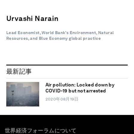
Urvashi Narain
Lead Economist, World Bank’s Environment, Natural
Resources, and Blue Economy global practice
最新記事
Air pollution: Locked down by
COVID-19 but not arrested
2020年08月19日
世界経済フォーラムについて