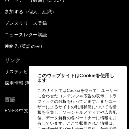
パートナー（組織）について
参加する（個人、組織）
プレスリリース登録
ニュースレター購読
連絡先 (英語のみ)
リンク
サステナビリティへの取り組み
このウェブサイトはCookieを使用し
ます
採用情報 (英語のみ)
このサイトではCookieを使って、ユーザー
に合わせたコンテンツや広告の表示、トラ
言語
フィックの分析を行っています。またユー
ザーによるサイトの利用状況についても情
EN
ES
中文
日本語
▪
▪
▪
報を収集し、ソーシャルメディアや広告配
信、データ解析の各パートナーに情報を共
有しています。ここで収集された情報は、
ユーザーが各パートナーに提供した他の情