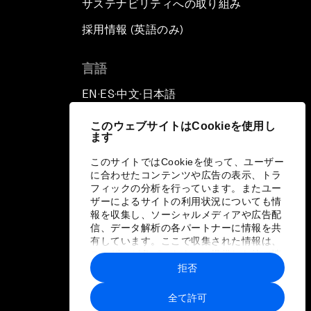
サステナビリティへの取り組み
採用情報 (英語のみ)
て
言語
EN
ES
中文
日本語
▪
▪
▪
このウェブサイトはCookieを使用し
ます
このサイトではCookieを使って、ユーザー
に合わせたコンテンツや広告の表示、トラ
フィックの分析を行っています。またユー
ザーによるサイトの利用状況についても情
報を収集し、ソーシャルメディアや広告配
信、データ解析の各パートナーに情報を共
有しています。ここで収集された情報は、
ユーザーが各パートナーに提供した他の情
報や各パートナーのサービスを使用した際
拒否
に収集された情報と組み合わされ、各パー
トナーによって使用されることがありま
全て許可
す。