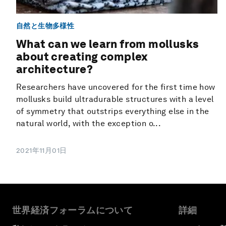
自然と生物多様性
What can we learn from mollusks
about creating complex
architecture?
Researchers have uncovered for the first time how
mollusks build ultradurable structures with a level
of symmetry that outstrips everything else in the
natural world, with the exception o...
2021年11月01日
世界経済フォーラムについて
詳細