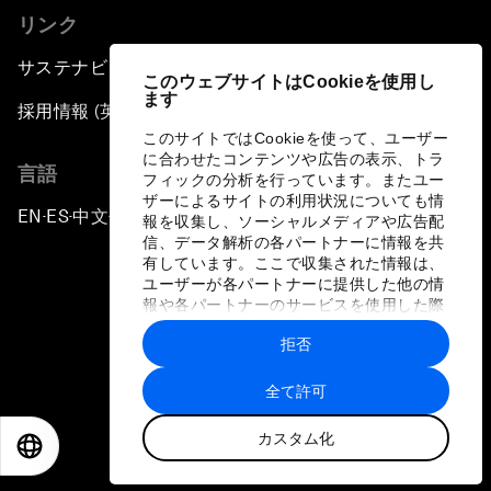
リンク
サステナビリティへの取り組み
このウェブサイトはCookieを使用し
ます
採用情報 (英語のみ)
このサイトではCookieを使って、ユーザー
に合わせたコンテンツや広告の表示、トラ
言語
フィックの分析を行っています。またユー
ザーによるサイトの利用状況についても情
EN
ES
中文
日本語
▪
▪
▪
報を収集し、ソーシャルメディアや広告配
信、データ解析の各パートナーに情報を共
有しています。ここで収集された情報は、
ユーザーが各パートナーに提供した他の情
報や各パートナーのサービスを使用した際
に収集された情報と組み合わされ、各パー
拒否
トナーによって使用されることがありま
プライバシーポリシーと利用規約
す。
全て許可
サイトマップ
カスタム化
©
2026
世界経済フォーラム
EN
ES
中文
日本語