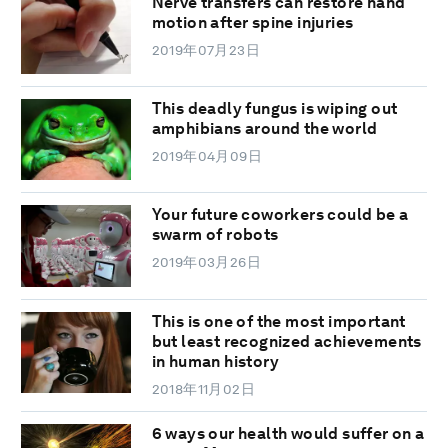
Nerve transfers can restore hand
motion after spine injuries
2019年07月23日
This deadly fungus is wiping out
amphibians around the world
2019年04月09日
Your future coworkers could be a
swarm of robots
2019年03月26日
This is one of the most important
but least recognized achievements
in human history
2018年11月02日
6 ways our health would suffer on a