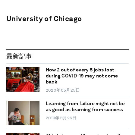
University of Chicago
最新記事
How 2 out of every 5 jobs lost
during COVID-19 may not come
back
2020年05月25日
Learning from failure might not be
as good as learning from success
2019年11月26日