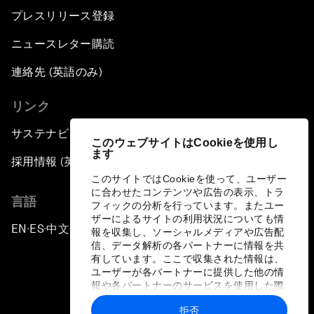
プレスリリース登録
ニュースレター購読
連絡先 (英語のみ)
リンク
サステナビリティへの取り組み
このウェブサイトはCookieを使用し
ます
採用情報 (英語のみ)
このサイトではCookieを使って、ユーザー
に合わせたコンテンツや広告の表示、トラ
言語
フィックの分析を行っています。またユー
ザーによるサイトの利用状況についても情
EN
ES
中文
日本語
▪
▪
▪
報を収集し、ソーシャルメディアや広告配
信、データ解析の各パートナーに情報を共
有しています。ここで収集された情報は、
ユーザーが各パートナーに提供した他の情
報や各パートナーのサービスを使用した際
に収集された情報と組み合わされ、各パー
拒否
トナーによって使用されることがありま