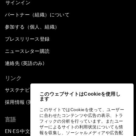
サインイン
パートナー（組織）について
参加する（個人、組織）
プレスリリース登録
ニュースレター購読
連絡先 (英語のみ)
リンク
サステナビリティへの取り組み
このウェブサイトはCookieを使用し
ます
採用情報 (英語のみ)
このサイトではCookieを使って、ユーザー
に合わせたコンテンツや広告の表示、トラ
言語
フィックの分析を行っています。またユー
ザーによるサイトの利用状況についても情
EN
ES
中文
日本語
▪
▪
▪
報を収集し、ソーシャルメディアや広告配