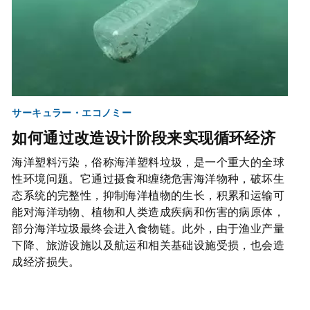
サーキュラー・エコノミー
如何通过改造设计阶段来实现循环经济
海洋塑料污染，俗称海洋塑料垃圾，是一个重大的全球
性环境问题。它通过摄食和缠绕危害海洋物种，破坏生
态系统的完整性，抑制海洋植物的生长，积累和运输可
能对海洋动物、植物和人类造成疾病和伤害的病原体，
部分海洋垃圾最终会进入食物链。此外，由于渔业产量
下降、旅游设施以及航运和相关基础设施受损，也会造
成经济损失。