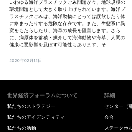
いわゆる海洋プラスチックごみ問題が今、地球規模の
環境問題として大きく取り上げられています。海洋プ
ラスチックごみは、海洋動物にとっては誤飲したり体
に絡まったりする危険な存在です。また、生態系に異
変をもたらしたり、海草の成長を阻害します。さら
に、病原体を蓄積・媒介して海洋動物や海草、人間の
健康に悪影響を及ぼす可能性もあります。そ...
2020年02月12日
世界経済フォーラムについて
詳細
私たちのストラテジー
センター（
私たちのアイデンティティ
会合
私たちの活動
ステークホ