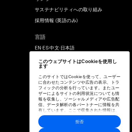
サステナビリティへの取り組み
採用情報 (英語のみ)
て
言語
EN
ES
中文
日本語
▪
▪
▪
このウェブサイトはCookieを使用し
ます
このサイトではCookieを使って、ユーザー
に合わせたコンテンツや広告の表示、トラ
フィックの分析を行っています。またユー
ザーによるサイトの利用状況についても情
報を収集し、ソーシャルメディアや広告配
信、データ解析の各パートナーに情報を共
有しています。ここで収集された情報は、
ユーザーが各パートナーに提供した他の情
報や各パートナーのサービスを使用した際
拒否
に収集された情報と組み合わされ、各パー