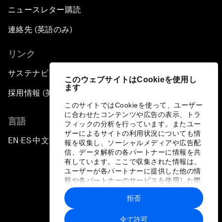
ニュースレター購読
連絡先 (英語のみ)
リンク
サステナビリティへの取り組み
このウェブサイトはCookieを使用し
ます
採用情報 (英語のみ)
このサイトではCookieを使って、ユーザー
に合わせたコンテンツや広告の表示、トラ
言語
フィックの分析を行っています。またユー
ザーによるサイトの利用状況についても情
EN
ES
中文
日本語
▪
▪
▪
報を収集し、ソーシャルメディアや広告配
信、データ解析の各パートナーに情報を共
有しています。ここで収集された情報は、
ユーザーが各パートナーに提供した他の情
報や各パートナーのサービスを使用した際
に収集された情報と組み合わされ、各パー
拒否
トナーによって使用されることがありま
プライバシーポリシーと利用規約
す。
全て許可