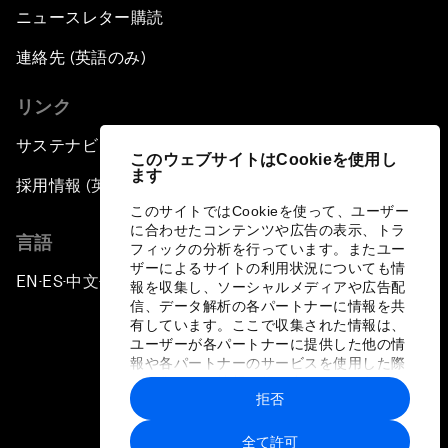
ニュースレター購読
連絡先 (英語のみ)
リンク
サステナビリティへの取り組み
このウェブサイトはCookieを使用し
ます
採用情報 (英語のみ)
このサイトではCookieを使って、ユーザー
に合わせたコンテンツや広告の表示、トラ
言語
フィックの分析を行っています。またユー
ザーによるサイトの利用状況についても情
EN
ES
中文
日本語
▪
▪
▪
報を収集し、ソーシャルメディアや広告配
信、データ解析の各パートナーに情報を共
有しています。ここで収集された情報は、
ユーザーが各パートナーに提供した他の情
報や各パートナーのサービスを使用した際
に収集された情報と組み合わされ、各パー
拒否
トナーによって使用されることがありま
プライバシーポリシーと利用規約
す。
全て許可