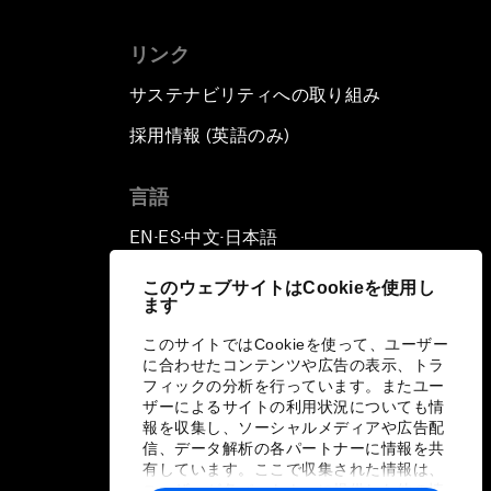
リンク
サステナビリティへの取り組み
採用情報 (英語のみ)
て
言語
EN
ES
中文
日本語
▪
▪
▪
このウェブサイトはCookieを使用し
ます
このサイトではCookieを使って、ユーザー
に合わせたコンテンツや広告の表示、トラ
フィックの分析を行っています。またユー
ザーによるサイトの利用状況についても情
報を収集し、ソーシャルメディアや広告配
信、データ解析の各パートナーに情報を共
有しています。ここで収集された情報は、
ユーザーが各パートナーに提供した他の情