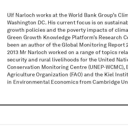
Ulf Narloch works at the World Bank Group’s Cli
Washington DC. His current focus is on sustaina
growth policies and the poverty impacts of clima
Green Growth Knowledge Platform’s Research Co
been an author of the Global Monitoring Report 2
2013 Mr Narloch worked on a range of topics rel
security and rural livelihoods for the United N
Conservation Monitoring Centre (UNEP-WCMC), Bi
Agriculture Organization (FAO) and the Kiel Inst
in Environmental Economics from Cambridge Uni