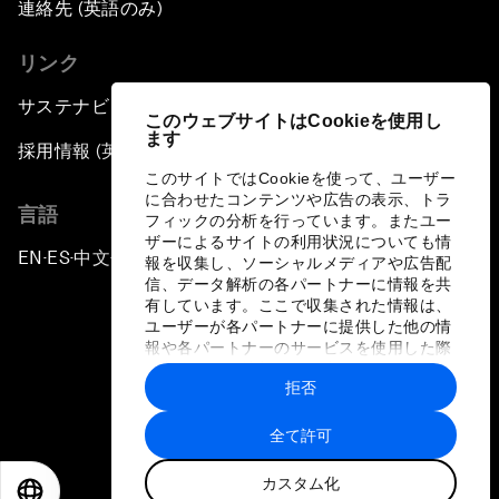
連絡先 (英語のみ)
リンク
サステナビリティへの取り組み
このウェブサイトはCookieを使用し
ます
採用情報 (英語のみ)
このサイトではCookieを使って、ユーザー
に合わせたコンテンツや広告の表示、トラ
言語
フィックの分析を行っています。またユー
ザーによるサイトの利用状況についても情
EN
ES
中文
日本語
▪
▪
▪
報を収集し、ソーシャルメディアや広告配
信、データ解析の各パートナーに情報を共
有しています。ここで収集された情報は、
ユーザーが各パートナーに提供した他の情
報や各パートナーのサービスを使用した際
に収集された情報と組み合わされ、各パー
拒否
トナーによって使用されることがありま
プライバシーポリシーと利用規約
す。
全て許可
サイトマップ
カスタム化
©
2026
世界経済フォーラム
EN
ES
中文
日本語